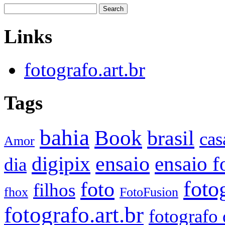
Links
fotografo.art.br
Tags
bahia
Book
brasil
cas
Amor
ensaio
digipix
ensaio f
dia
foto
foto
filhos
fhox
FotoFusion
fotografo.art.br
fotografo