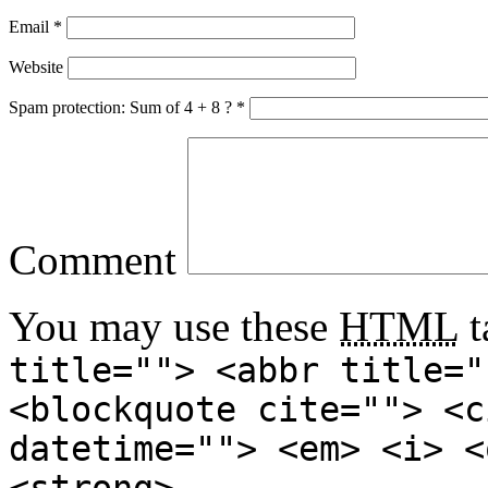
Email
*
Website
Spam protection: Sum of 4 + 8 ?
*
Comment
You may use these
HTML
t
title=""> <abbr title="
<blockquote cite=""> <c
datetime=""> <em> <i> <